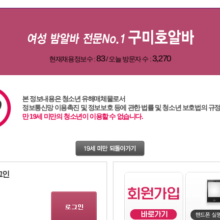
83
3,270
현재채용정보수 :
/ 오늘 방문자 수 :
본 정보내용은 청소년 유해매체물로서
정보통신망 이용촉진 및 정보보호 등에 관한 법률 및 청소년 보호법의 규
,
광주알바
,
여성알바
,
주점알바
,
인천알바
,
유흥알바
,
부산알바
,
밤알바
,
서울알바
,83,1,0
만 19세 미만의 청소년이 이용할 수 없습니다.
지금
유흥업소에 관한 핫이슈나 꼭 알아두어야할 정보
들
그인
다른곳에서 말할수 없는 정보들을 우리 구미호알바에서 많이 얻어갈