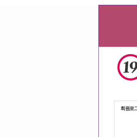
대전알바
,
대구알바
,
용인알바
,
강남알바
자동로그인
회원로
회원가입
|
아이디
/
패스워드 찾기