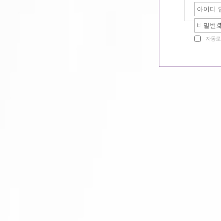
163
같이일할단짝찾기
163
자동로
밤문화 이야기
163
구미호 놀이터
163
163
162
공지사항
질문과답변
162
구미호알바 홍보활동...
162
162
162
162