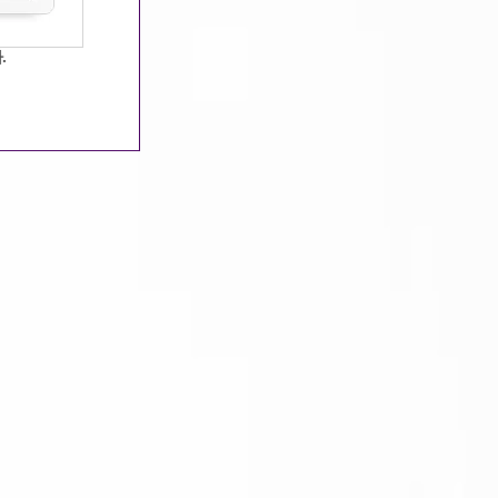
등록인
등록일
조회수
성형미인
2020-08-11
2278
.
날씨구려
2020-08-11
2450
소개좀
2020-08-08
2688
돈벌쟈눙
2020-08-07
2528
殷采♡
2020-08-06
2562
나라쨔
2020-08-04
2484
오리
2020-08-04
2752
하핫
2020-08-04
2328
작살뽀대녀
2020-08-02
2388
66
2020-08-02
2646
화장빨
2020-07-31
2442