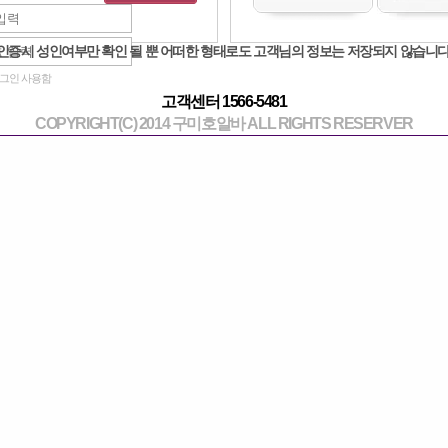
번호
첨부
제목
얼태기 ;;
[2]
4
인증시 성인여부만 확인 될 뿐 어떠한 형태로도 고객님의 정보는 저장되지 않습니다
술만 먹으면 실수하는데 어쩌지 ㅠ
[4]
3
그인 사용함
고객센터 1566-5481
언니들 셔츠나 북창동시스템에서 쵸이스 ...
[2]
2
COPYRIGHT(C) 2014 구미호알바 ALL RIGHTS RESERVER
얼지흡하면 얼굴살쳐져?
[1]
1
전라도광주
[2]
0
피티 받을 때 술 먹는 거 얘기해??
[2]
9
요즘엔 인스타만 봐도 예쁜 사람 ㅈㄴ많네
[2]
8
오산
[3]
7
ㄴㄷㅁ+ㅈㅇ
[1]
6
시흥사이즈 많이보나?
[5]
5
진짜 화장 존나 찐한 언니 있어?
[1]
4