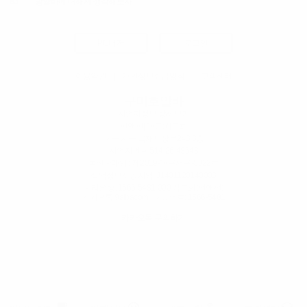
83
밤알바에 대해서 생각해보자
PC버전
로그인
이용약관
|
개인정보취급방침
|
고객센터
구미호알바
사업자정보 상세보기
펀앤펀
| 대표:김도희
대구 서구 국채보상로243 3층
사업자번호:
514-26-48648
통신판매업 : 제2019-대구서구-0022호
직업정보제공사업 :J1401120140003
우리은행 :1566-5481-000 김도희(펀앤펀)
카카오톡:9albacom | 대표번호:
1566-5481
카카오톡 문의하기