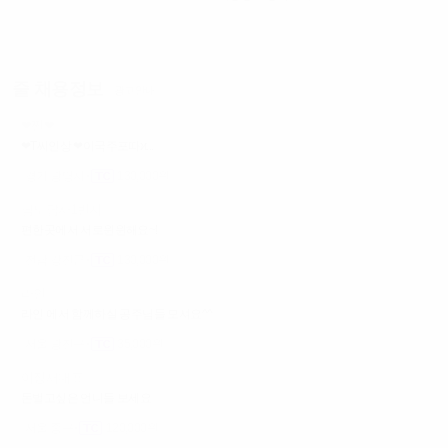
줄 채용정보
광고안내
❤찐❤
❤T씨인상 ❤이국주포따ϰ...
경기 광명시
130,000원
남도답사1번지
편한곳에서 서로윈윈해요~!
전남 강진군
130,000원
라인
라인 에서 함께하실 공주님들 모셔요^^
서울 광진구
35,000원
이정재대표
돈벌고싶은 언니들 보세요
서울 중구
120,000원