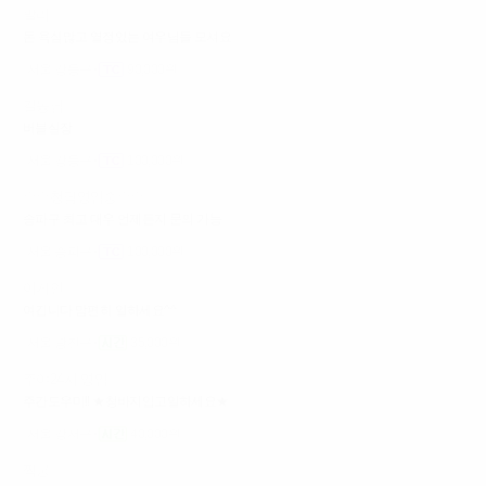
발리
돈 욕심많고 열정있는 여우님들 모셔요
서울 강동구
90,000원
길동님
버블실장
서울 강동구
100,000원
☆☆청담영업중☆☆
송파구 최고 대우 언제든지 문의 가능
서울 송파구
100,000원
어게인
여깁니다 맘편히 일하세요^^
서울 광진구
35,000원
주야24시 영업
주간도우미!! ★청바지입고일하세요★
서울 강서구
40,000원
짝궁