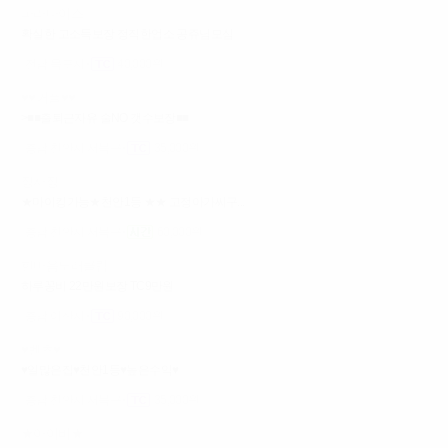
파라다이스
확실한 고소득보장 정직한업소 공쥬님모심
전남 목포시
40,000원
♥♥커플♥♥
>■■출퇴근자유 술NO 갯수보장■■
충남 천안시 서북구
35,000원
장사장
★마이킹가능★천안1등 ★★ 고정아가씨구...
충남 천안시 서북구
60,000원
한마음노래클럽
하루꽁비 22만원보장 TC9만원
충남 아산시
90,000원
♥벤츠♥
♥일많은집♥천안1등♥높은수익♥
충남 천안시 서북구
35,000원
★아이비★