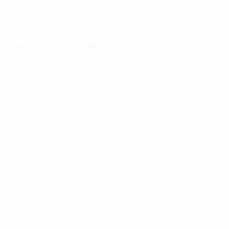
서울중심가에서제일장사잘되는곳
서울 중구
40,000원
너만기다렸잖아
■■■홍대1등지정포함■TC10만■■■
서울 마포구
60,000원
★셔츠룸★
♥테이블90분실제12지급♥
경기 광명시
120,000원
♥♥구로디지털♥♥
♥♥시급4만인상♥QR코드안찍음♥♥8개보장
서울 구로구
60,000원
흑기사
초보 알바 복장자유
광주 서구
40,000원
프리미엄
♥요즘 핫한곳 쉬는시간없음~ㅂ ㅣ제휴★★...