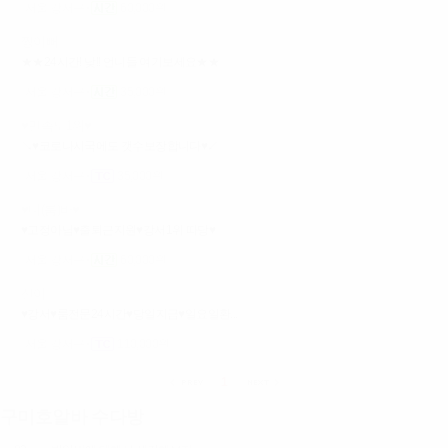
서울 강서구
60,000원
짱이뻐
★★24시간! 낮!! 언니들 여기보세요★★
서울 강서구
35,000원
♥만족도1위♥
↘♥코로나시국에도 갯수보장합니다♥↙
서울 강서구
35,000원
♥디(룸)바♥
♥고정아님♥출퇴근지원♥강서1위 따당♥
서울 강서구
60,000원
산이
♥강서♥룸전문24시간♥당일지금♥일요일환...
서울 강서구
110,000원
1
구미호알바 수다방