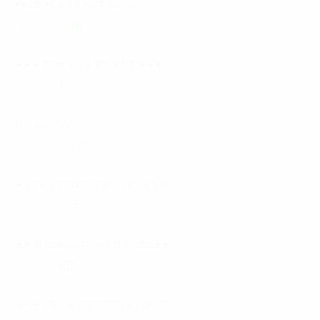
♥꿀알바♥돈을부르는삼촌의속삭임~
충남 천안시
35,000원
황하룸싸롱
★★★ 중앙동 남포동 황하 룸싸롱 ★★★
부산 중구
100,000원
부산vvip
부산고페이 vvip
부산 부산진구
60,000원
Bravo
★코로나도 끄떡없다 당일지급 갯수보장 Br...
부산 수영구
100,000원
에르메스
★★절대로제글읽지마세요분명말했음★★
부산 북구
35,000원
세븐노래바
강서구 양천구 최고상권! 777세븐노래바777