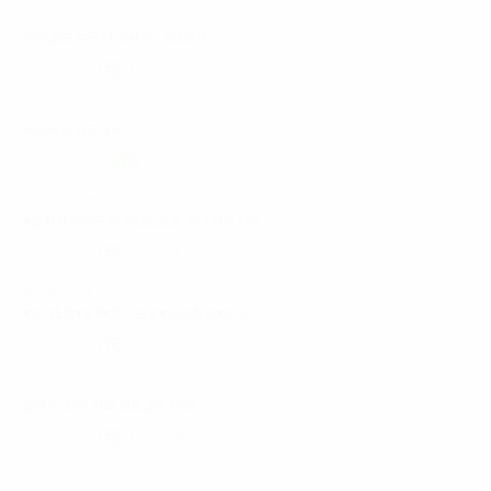
신대표
전국팔도 누구나 오세요~ 보장6개
제주 제주시
110,000원
서귀포밤바다
숙소제공최고대구
제주 서귀포시
35,000원
★더 클 럽★
■술한잔안먹구 빠른타임으로 돈버시는가게...
제주 제주시
60,000원
♥탑클래쓰♥
♥업계1등♥술X♥갯수보장♥초보환영♥최고...
충북 청주시
60,000원
룸 연예인
강원도 정선 사북 정통룸!!!대박!!!
강원 정선군
100,000원
백야