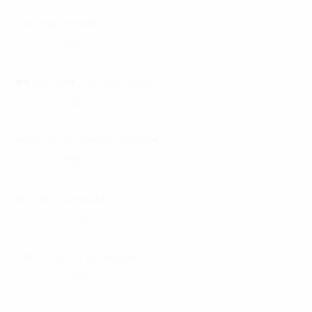
대발이
노원 직영룸 1TC 95000
서울 노원구
95,000원
슈퍼
◆◆노원최고룸♥ 고소득! 당일지급! 완전...
서울 노원구
100,000원
금천~가산
♥♥일많기로소문난집♥♥30대는일넘쳐요♥...
서울 금천구
40,000원
술No 짧은테블
★테이블가게 술X 탈의X★
서울 영등포구
95,000원
여의도~영등포
3~5T이상 당일지급 연중무휴영업!!!!
서울 영등포구
100,000원
♡은평★루키♡