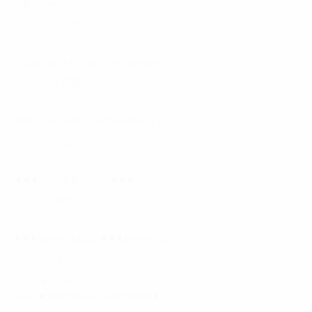
유흥업소서비스
강원 인제군
40,000원
다인
☆강원도1등가게☆강릉☆초보가능○술NO
강원 강릉시
60,000원
엔젤
원주최고페이 제휴업소많음(남 웨이터도구...
강원 원주시
60,000원
★다이아몬드★
★★★무엇이든물어보세요★★★
울산 남구
60,000원
Show
▶▶▶울산페이1등업소◀◀◀술x텃세x진상...
울산 남구
60,000원
┗등┛▣코코▣
┏일┓▣2030전문①등ㆍ광명전체①등▣