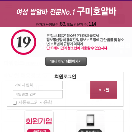
검색
83
114
현재채용정보수 :
/ 오늘 방문자 수 :
본 정보내용은 청소년 유해매체물로서
정보통신망 이용촉진 및 정보보호 등에 관한 법률 및 청소
년 보호법의 규정에 의하여
만 19세 미만의 청소년이 이용할 수 없습니다.
파워링크
광고안내
배너형 채용정보
회원로그인
광고안내
라인
대발이
자동로그인 사용함
라인 에서 함께하실 공주님들 모셔요^^
노원 직영룸 1TC 95000
서울 - 광진구
35,000원
서울 - 노원구
95,000원