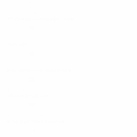
서울 관악구
35,000원
★홍대갯수보장★
★TC11만★당일지급★따당★출퇴근보장★
서울 마포구
100,000원
베테랑
인원 대 모집!!
서울 동작구
35,000원
짝꿍
★사당 서울대입구 신림 1등 룸전문 짝꿍★
서울 관악구
60,000원
★플라워★
★플라워★ 공주님들 모셔요
서울 동작구
90,000원
♥♥동작구 뉴 페이스♥♥
★7호선장승백이역♥1호선 노량진역★
서울 관악구
35,000원