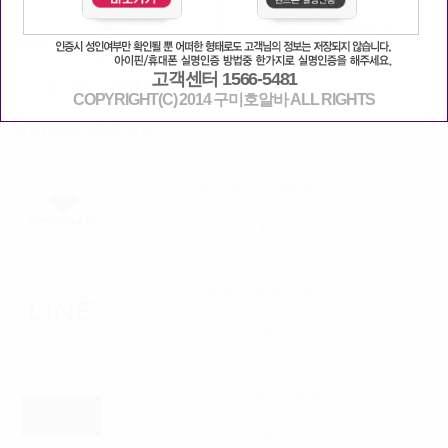
채용광고 등록하기
엔젤
원주최고페이 제휴업소많음(남 웨이터
도구함)
고객센터 1566-5481
강원 - 원주시
60,000원
COPYRIGHT(C) 2014 구미호알바 ALL RIGHTS
프리미엄 채용정보
광고안내
남도답사1번지
편한곳에서 서로윈윈해요~!
전남- 강진군
130,000원
라인
라인 에서 함께하실 공주님들 모셔요^^
서울- 광진구
35,000원
대발이
노원 직영룸 1TC 95000
서울- 노원구
95,000원