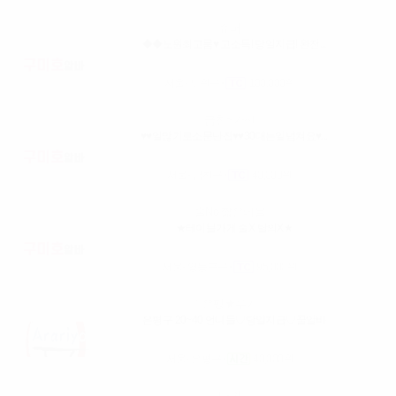
슈퍼
◆◆노원최고룸♥ 고소득! 당일지급! 완전...
서울- 노원구
100,000원
금천~가산
♥♥일많기로소문난집♥♥30대는일넘쳐요♥...
서울- 금천구
40,000원
술No 짧은테블
★테이블가게 술X 탈의X★
서울- 영등포구
95,000원
♡은평★루키♡
은평구 20~40 언니들♡당일지급♡꿀알바
서울- 은평구
40,000원
다인