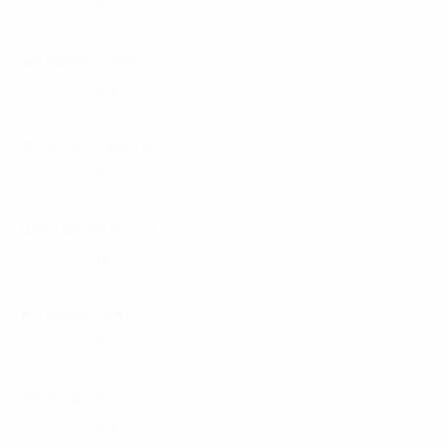
서울 동작구
70,000원
☆최고로대우해드립니다☆
클릭한방에 최고의인연!!
서울 구로구
40,000원
더원
최고로 모십니다 출근지원
서울 광진구
35,000원
9D
9D에서 일하실분 모십니다
서울 관악구
40,000원
하루
▶신림관악구전체◀
서울 관악구
90,000원
짱구
여우 언니들 오세요^^
서울 강동구
40,000원