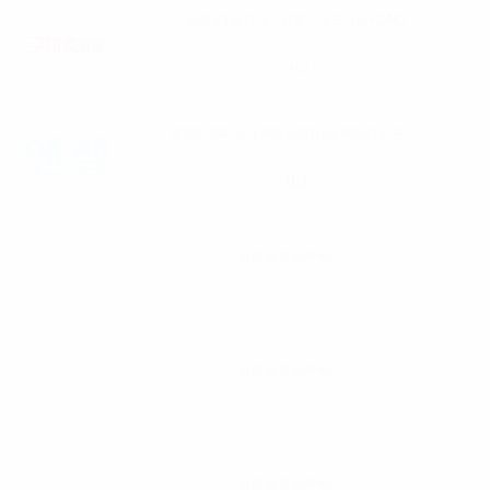
☆강원도1등가게☆강릉☆초보가능○술NO
강원- 강릉시
60,000원
엔젤
원주최고페이 제휴업소많음(남 웨이터도구...
강원- 원주시
60,000원
채용광고 등록하기
채용광고 등록하기
채용광고 등록하기