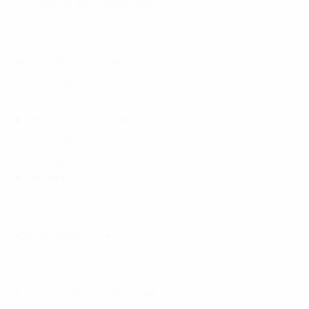
♤신사 논현 반포 잠원 ♤ 새벽에도 일 많...
서울 강남구
40,000원
▶부지런한오빠◀
●일 하나만큼은 자신있습니다●
서울 강남구
40,000원
♥창동노원♥
▶코로나도 이겨내고 있습니다◀
서울 도봉구
100,000원
◆최고페이◆
■노원●창동■퇴근차량♡시간알바♡갯수보...
서울 노원구
40,000원
●구로x오류●
●구로 개봉 오류●최고대우●
서울 구로구
35,000원
☆스캔들☆
♥ 초이스약한거래처 50곳이상♥지역1등♥