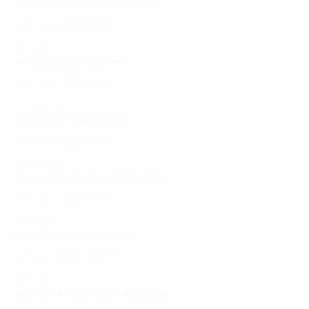
은평구 20~40 언니들♡당일지급♡꿀알바
서울 은평구
40,000원
응암루비
♥♥♥ 은평구 20대 30대 전문 ♥♥♥
서울 은평구
45,000원
카니발 입니다
20이상 이쁜공주님들 모집합니다
서울 성북구
50,000원
왕십리 센스
왕십리신당동신설동 갯수최고 퇴근차량가능...
서울 성동구
40,000원
VVIP시크릿
♥VVIP시크릿♥최고페이♥당일지급♥
서울 강남구
100,000원
★엣지★
★20대30대★8개보장★금연차★젊은실장★...