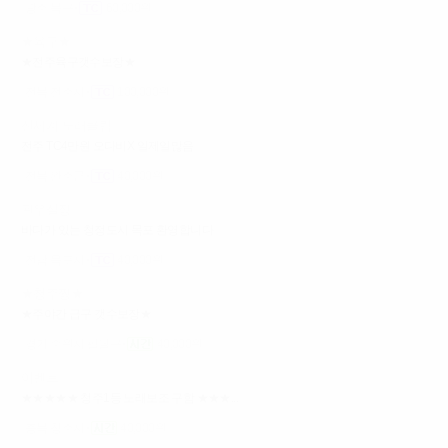
광주 북구
60,000원
★육구★
★전주육구갯수보장★
전북 전주시
100,000원
신세계 노래클럽
전주 TC4만원 오다비X 일제일많음
전북 완주군
40,000원
관우실장
바다가 있는 청정도시 목포 환영합니다
전남 목포시
40,000원
★청주짱★
★주야간 급구 갯수보장★
경기 수원시 팔달구
40,000원
이벤트
★★★★★ 청주1등 노래보조 구함 ★★★...
충북 청주시
40,000원