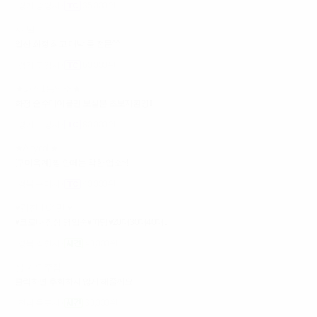
경기 광명시
35,000원
샤 넬
일산 화정 최고 대박 룸 전문^^
경기 고양시
60,000원
★화정1등업소★
화정 순수테이블만 보실분 초보자환영!!
경기 고양시
80,000원
★Anycall★
[구미옥계] 찡 안떼는 착한 업소~!
경북 구미시
40,000원
♥김천 TC4만 ♥
♥코로나 정상 영업중♥따당♥20대30대40대...
경북 김천시
40,000원
샵 가요주점
클릭하면 후회하지 않게 해줄께요
전남 목포시
30,000원