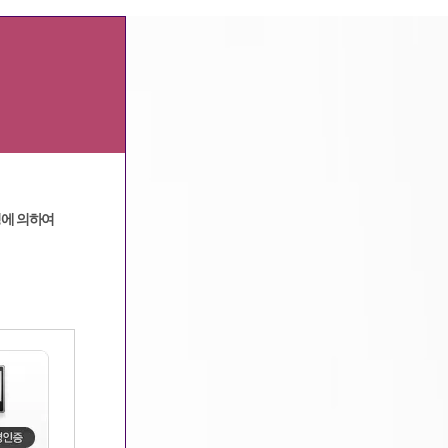
광고문의
|
고객센터
정에 의하여
메인
>
커뮤니티
>
같이일할단짝찾기
> 상세보기
같이 일하고 싶어요~