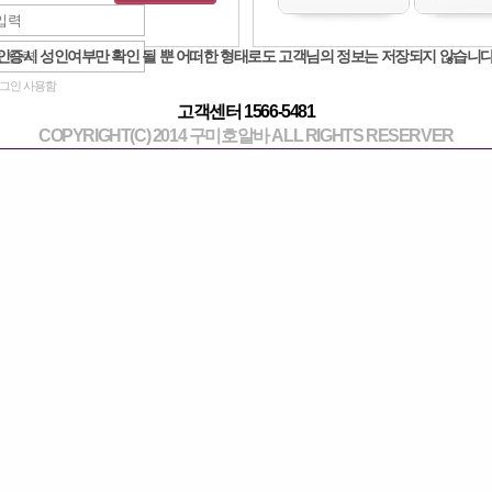
같이 일할언니 구해여
작성일 : 2023-12-15 
인증시 성인여부만 확인 될 뿐 어떠한 형태로도 고객님의 정보는 저장되지 않습니다
그인 사용함
고객센터 1566-5481
ㅇ 주간
COPYRIGHT(C) 2014 구미호알바 ALL RIGHTS RESERVER
랑 같이 친구하면서 해요 ㅠ
[1] 앱일은 관심없나요 하루100페이나와여
공주쥬
jyjy6666 라인
코
[2] 무슨 일인데용? 사이즈 보나요?
ndefined_1
[3] 카톡주세요