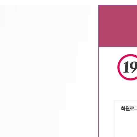
인천알바
,
부산알바
,
대구알바
,
대전알바
자동로그인
회원로
회원가입
|
아이디
/
패스워드 찾기
ㅇ