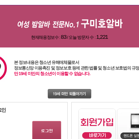
83
1,221
현재채용정보수 :
/ 오늘 방문자 수 :
본 정보내용은 청소년 유해매체물로서
정보통신망 이용촉진 및 정보보호 등에 관한 법률 및 청소년 보호법의 규
,
서울알바
,
용인알바
,
여성알바
,
유흥알바
,
밤알바
,
광주알바
,
강남알바
,
주점알바
,83,1,1
만 19세 미만의 청소년이 이용할 수 없습니다.
그인
ㅇㅇ()