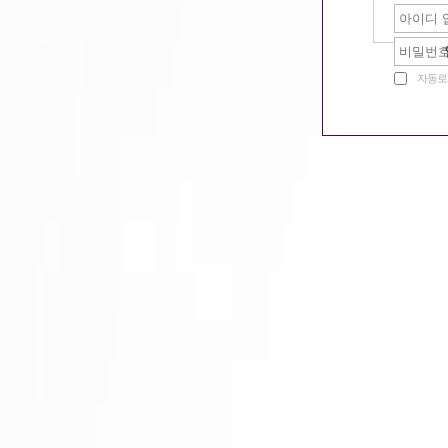
같이일할단짝찾기
자동로
밤문화 이야기
ㅅ
구미호 놀이터
저
공지사항
임
질문과답변
구미호알바 홍보활동...
무
u