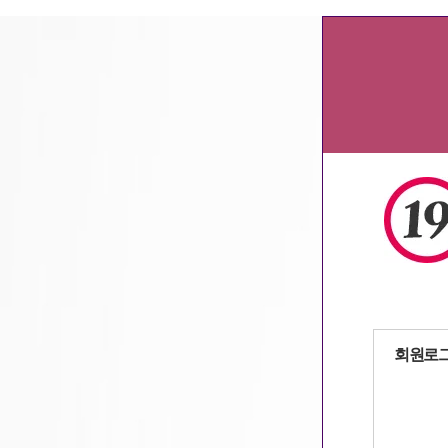
광주알바
,
부산알바
,
서울알바
,
인천알바
자동로그인
회원로
회원가입
|
아이디
/
패스워드 찾기
9a