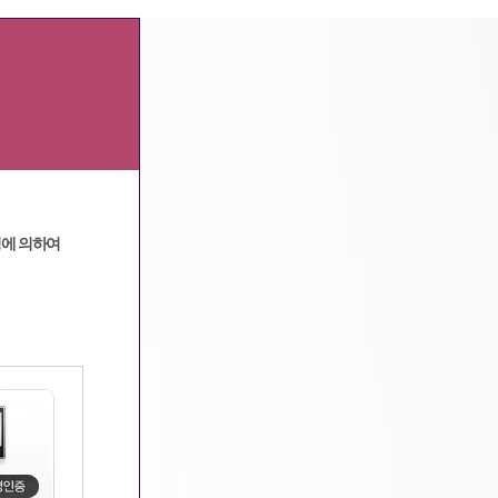
광고문의
|
고객센터
정에 의하여
메인
>
커뮤니티
>
구미호알바 수다방
> 상세보기