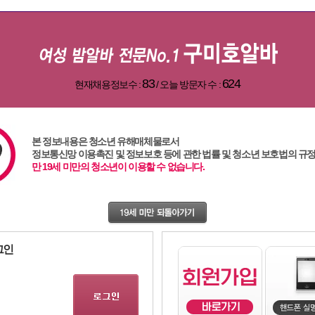
83
624
현재채용정보수 :
/ 오늘 방문자 수 :
본 정보내용은 청소년 유해매체물로서
정보통신망 이용촉진 및 정보보호 등에 관한 법률 및 청소년 보호법의 규
,
대전알바
,
주점알바
,
용인알바
,
대구알바
,
강남알바
,
유흥알바
,
여성알바
,
밤알바
,83,1,0
만 19세 미만의 청소년이 이용할 수 없습니다.
그인
lba()