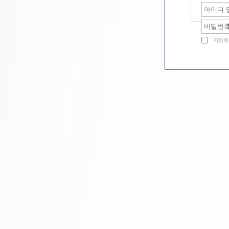
봄
같이일할단짝찾기
자동로
신
밤문화 이야기
하
구미호 놀이터
유
공지사항
질문과답변
구미호알바 홍보활동...