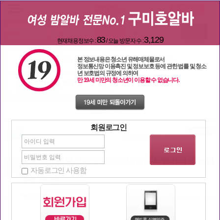
검색
83
3,129
현재채용정보수 :
/ 오늘 방문자 수 :
본 정보내용은 청소년 유해매체물로서
일자리 구해요
밤문화 이야기
정보통신망 이용촉진 및 정보보호 등에 관한 법률 및 청소
년 보호법의 규정에 의하여
만 19세 미만의 청소년이 이용할 수 없습니다.
일할 단짝 찾기
구미호 놀이터
밤문화 이야기
회원로그인
나우울증때매 감정기복개심하고 맨날혼자울어서 오늘병
자동로그인 사용함
원다녀왔는데
| 조회
2348
추천:
72
작성자
우울모드
2020-08-11 17:45:03