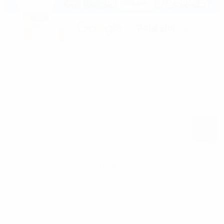
PC버전
로그인
이용약관
|
개인정보취급방침
|
고객센터
구미호알바
사업자정보 상세보기
펀앤펀
| 대표:김도희
대구 서구 국채보상로243 3층
사업자번호:
514-26-48648
통신판매업 : 제2019-대구서구-0022호
직업정보제공사업 :J1401120140003