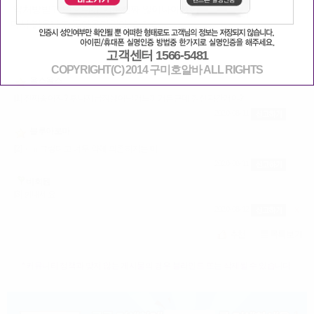
약처방받고 먹으니까 기분진짜 많이나아졌어
다시 밝은나로 돌아온거같아 ㅎㅎㅎ
고객센터 1566-5481
COPYRIGHT(C) 2014 구미호알바 ALL RIGHTS
율스율스
[1] 진짜좋아져? 후나지금정상아닌거느끼거든근데 정신과간거야?
2020-08-11
블루아로마
[2] ㅠㅠ그렇다고 너무 약에 의존하지는 마
2020-08-11
비회원
[3] 힘내세요
2020-08-12
X
* 커뮤니티 정책과 맞지 않는 게시물의 경우 블라인드 또는 삭제될 수 있습니다.