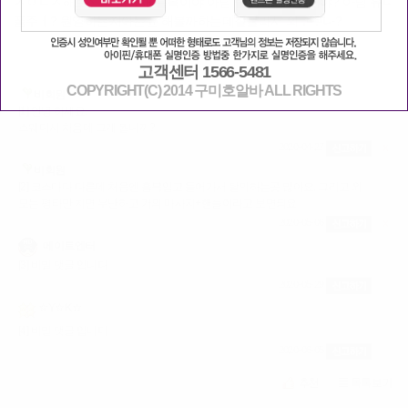
ㅅㅇㄷㅅ해보신분 일할때 홀복이야 아님 탈의해야되는거야? 아님 유니
폼주ㅓ? 뭔일하는지아는뷴 해볼까하는데잘몰라서 외모보나?
고객센터 1566-5481
COPYRIGHT(C) 2014 구미호알바 ALL RIGHTS
비회원
[1] 안녕 하세요.
스웨디시 처음데 그게 뭡니까?
2020-04-27
X
비회원
[2] 코스마다 다른데 처음엔 홀복입고 들어가서 탈의하는곳 많아요. 그리고 외
모는 평타만 치면 무난하고 거의 마사지+핸플이라고 보면되요
2020-05-06
X
메이트엔터
[3] 비밀 댓글 입니다
2020-05-29
☆Y☆K☆
[4] 비밀 댓글 입니다
2020-06-05