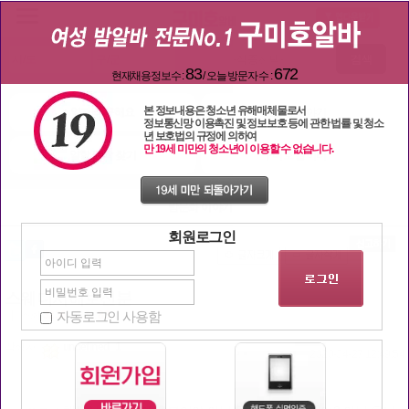
검색
83
672
현재채용정보수 :
/ 오늘 방문자 수 :
본 정보내용은 청소년 유해매체물로서
일자리 구해요
밤문화 이야기
정보통신망 이용촉진 및 정보보호 등에 관한 법률 및 청소
년 보호법의 규정에 의하여
만 19세 미만의 청소년이 이용할 수 없습니다.
일할 단짝 찾기
구미호 놀이터
밤문화 이야기
회원로그인
스웨디시해보신분
자동로그인 사용함
| 조회
3236
추천:
83
작성자
undefined_1
2020-04-27 12:49:54