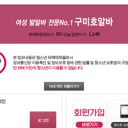
83
1,149
현재채용정보수 :
/ 오늘 방문자 수 :
본 정보내용은 청소년 유해매체물로서
정보통신망 이용촉진 및 정보보호 등에 관한 법률 및 청소년 보호법의 규
대전알바
,
여성알바
,
인천알바
,
부산알바
,
대구알바
,
강남알바
,
유흥알바
,
광주알바
,83,1,1
만 19세 미만의 청소년이 이용할 수 없습니다.
그인
남도답사1번지(zook911)