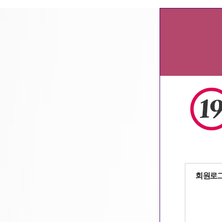
주점알바
,
용인알바
,
밤알바
,
서울알바
,
자동로그인
회원로
회원가입
|
아이디
/
패스워드 찾기