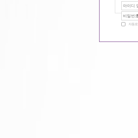
같이일할단짝찾기
자동로
밤문화 이야기
구미호 놀이터
회원랭킹
공지사항
질문과답변
구미호알바 홍보활동...