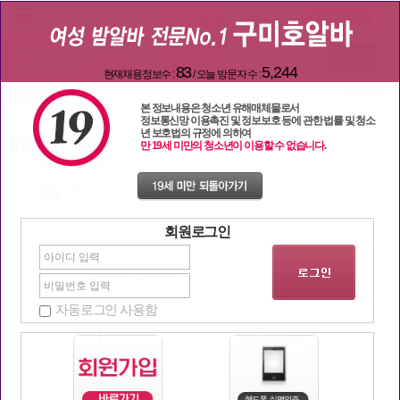
질문과답변
검색
83
5,244
현재채용정보수 :
/ 오늘 방문자 수 :
본 정보내용은 청소년 유해매체물로서
정보통신망 이용촉진 및 정보보호 등에 관한 법률 및 청소
년 보호법의 규정에 의하여
입금했습니다
만 19세 미만의 청소년이 이용할 수 없습니다.
| 조회
1388
추천:
157
작성자
하이사
2023-05-28 06:45:54
회원로그인
자동로그인 사용함