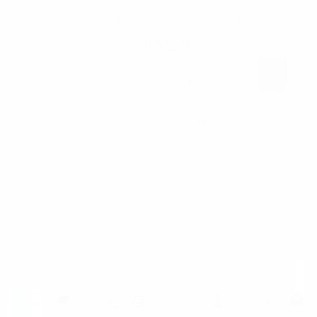
이용약관
|
개인정보취급방침
|
고객센터
구미호알바
사업자정보 상세보기
펀앤펀
| 대표:김도희
대구 서구 국채보상로243 3층
사업자번호:
514-26-48648
통신판매업 : 제2019-대구서구-0022호
직업정보제공사업 :J1401120140003
우리은행 :1566-5481-000 김도희(펀앤펀)
카카오톡:9albacom | 대표번호:
1566-5481
카카오톡 문의하기
free_breakfast
insert_emoticon
touch_app
drafts
언니놀이터
인재정보
광고신청
고객센터
밤알바 구인구직 · 유흥알바 · 룸알바 정보 제공