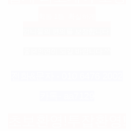
학동 1등 확실하게
언니들의 편의를 보장합니다
좋은인연이 되길 바랍니다 ^^
전화&문자 - 010 6476 2002
카톡- aa7129
초보환영!투잡환영!