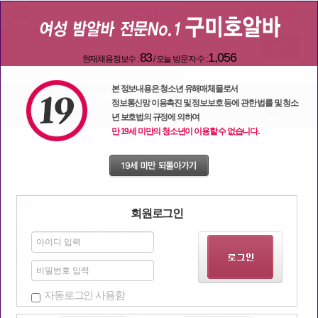
검색
83
1,056
현재채용정보수 :
/ 오늘 방문자 수 :
채용정보 상세정보
본 정보내용은 청소년 유해매체물로서
여수!!출 퇴근!!학동최고!무조건클릭!!
정보통신망 이용촉진 및 정보보호 등에 관한 법률 및 청소
년 보호법의 규정에 의하여
전남 - 여수시
만 19세 미만의 청소년이 이용할 수 없습니다.
닉네임
정보없음
회원로그인
업소분류
노래주점
연락처
010-6476-2002
SMS로 문의하기
상호명
거북이
자동로그인 사용함
주소
전남 여수시 시청동2길 22 (학동)