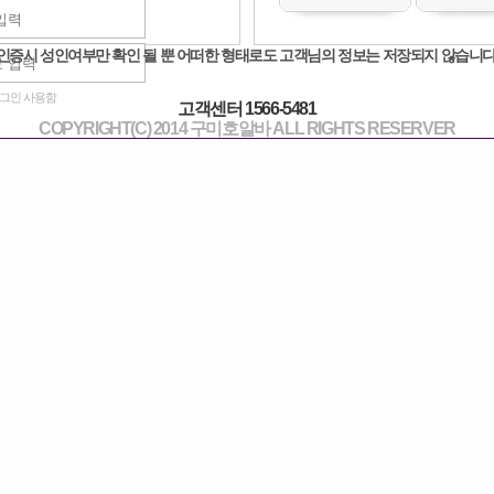
인증시 성인여부만 확인 될 뿐 어떠한 형태로도 고객님의 정보는 저장되지 않습니다
고용노동부 권고 사항안
그인 사용함
해당 채용공고는 사업자등록증 및 
고객센터 1566-5481
첨부되지 않아 채용공고를 확실하실 수
COPYRIGHT(C) 2014 구미호알바 ALL RIGHTS RESERVER
카카오톡 문의하기
대표번호 : 1566-5481
★플라워★ 공주님들 모셔요
닉네임
★플라워★
010-4658-1071
전화번호
(
구미호알바
에서
보고 전화 드렸어요 라고 하시면 쉽습니다.)
네임 : ★플라워
상호명
일점이
★
주소
(07014)
서울 동작구 동작대로 45 (사당동)