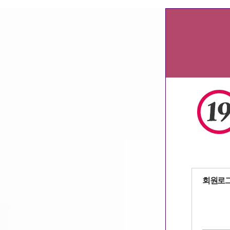
서울알바
용인알바
밤알바
유흥알
,
,
,
회원로
자동로그인
회원가입
아이디
패스워드 찾기
|
/