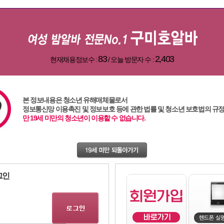
83
2,403
현재채용정보수 :
/ 오늘 방문자 수 :
본 정보내용은 청소년 유해매체물로서
정보통신망 이용촉진 및 정보보호 등에 관한 법률 및 청소년 보호법의 규
바
강남알바
대전알바
주점알바
여성알바
인천알바
대구알바
광주알바
부산알바
,
만 19세 미만의 청소년이 이용할 수 없습니다.
,
,
,
,
,
,
,
,83,1,0
그인