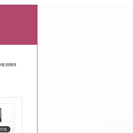
광고문의
고객센터
|
정에 의하여
메인
구인정보
룸살롱[클럽]
>
>
> 상세보기