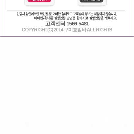
PC버전
로그인
고객센터 1566-5481
COPYRIGHT(C) 2014 구미호알바 ALL RIGHTS
이용약관
|
개인정보취급방침
|
고객센터
구미호알바
사업자정보 상세보기
펀앤펀
| 대표:김도희
대구 서구 국채보상로243 3층
사업자번호:
514-26-48648
통신판매업 : 제2019-대구서구-0022호
직업정보제공사업 :J1401120140003
우리은행 :1566-5481-000 김도희(펀앤펀)
카카오톡:9albacom | 대표번호:
1566-5481
카카오톡 문의하기
free_breakfast
insert_emoticon
touch_app
drafts
언니놀이터
인재정보
광고신청
고객센터