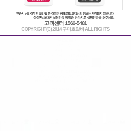
PC버전
로그인
고객센터 1566-5481
COPYRIGHT(C) 2014 구미호알바 ALL RIGHTS
이용약관
|
개인정보취급방침
|
고객센터
구미호알바
사업자정보 상세보기
펀앤펀
| 대표:김도희
대구 서구 국채보상로243 3층
사업자번호:
514-26-48648
통신판매업 : 제2019-대구서구-0022호
직업정보제공사업 :J1401120140003
우리은행 :1566-5481-000 김도희(펀앤펀)
카카오톡:9albacom | 대표번호:
1566-5481
카카오톡 문의하기
free_breakfast
insert_emoticon
touch_app
drafts
언니놀이터
인재정보
광고신청
고객센터