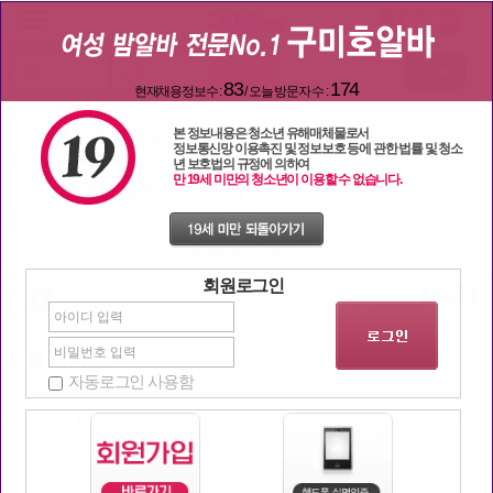
검색
83
174
현재채용정보수 :
/ 오늘 방문자 수 :
본 정보내용은 청소년 유해매체물로서
일자리 구해요
밤문화 이야기
정보통신망 이용촉진 및 정보보호 등에 관한 법률 및 청소
년 보호법의 규정에 의하여
만 19세 미만의 청소년이 이용할 수 없습니다.
일할 단짝 찾기
구미호 놀이터
같이일할단짝찾기
회원로그인
서울 경기도
자동로그인 사용함
| 조회
2556
추천:
100
작성자
김팀장_1
2021-08-22 19:01:54