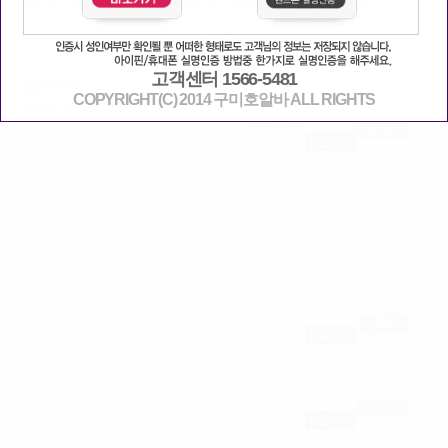
서울 경기도 일자리찾아요 댓글 남겨주세요 티씨랑시간이랑
고객센터 1566-5481
⬜⬜
COPYRIGHT(C) 2014 구미호알바 ALL RIGHTS
[1] 비밀 댓글 입니다
2021-08-26
🇰🇷
[2] ●업주님들은 채용광고 등록하기로 공고 올 리시기 바랍니다●
이게시판은 회원들을 위한공간입니다.
업체 광고를 올리시게 되면 삭제처리되오니
업체 광고는 우측 상단에있는 채용광고 등록하기에서 등록하시기 바랍니다.
2021-08-31
하핫
[3] 업주가 아가씨인척 사기치네.ㅡㅡ
2021-11-03