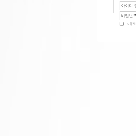
울
같이일할단짝찾기
자동로
울
밤문화 이야기
그
구미호 놀이터
고
자
공지사항
질문과답변
구미호알바 홍보활동...