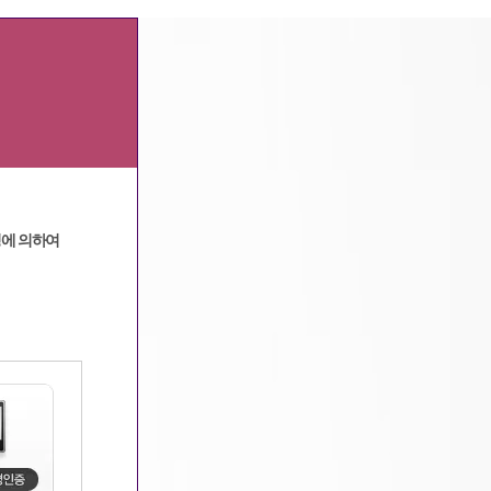
광고문의
|
고객센터
정에 의하여
메인
>
커뮤니티
>
구미호알바 수다방
> 상세보기