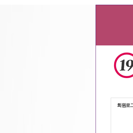
서울알바
,
대구알바
,
광주알바
,
대전알바
자동로그인
회원로
회원가입
|
아이디
/
패스워드 찾기
9a