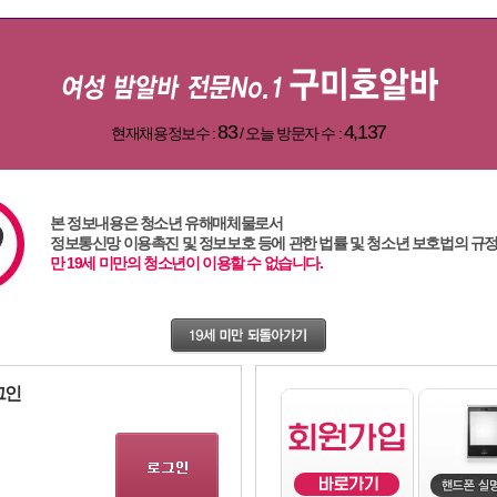
83
4,137
현재채용정보수 :
/ 오늘 방문자 수 :
본 정보내용은 청소년 유해매체물로서
정보통신망 이용촉진 및 정보보호 등에 관한 법률 및 청소년 보호법의 규
,
인천알바
,
부산알바
,
유흥알바
,
강남알바
,
여성알바
,
밤알바
,
용인알바
,
주점알바
,83,1,1
만 19세 미만의 청소년이 이용할 수 없습니다.
그인
lba()