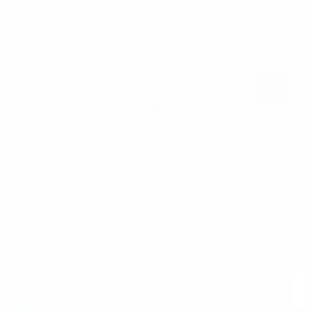
PC버전
로그인
이용약관
|
개인정보취급방침
|
고객센터
구미호알바
사업자정보 상세보기
펀앤펀
| 대표:김도희
대구 서구 국채보상로243 3층
사업자번호:
514-26-48648
통신판매업 : 제2019-대구서구-0022호
직업정보제공사업 :J1401120140003
우리은행 :1566-5481-000 김도희(펀앤펀)
카카오톡:9albacom | 대표번호:
1566-5481
카카오톡 문의하기