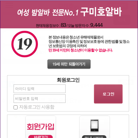
검색
83
9,444
현재채용정보수 :
/ 오늘 방문자 수 :
본 정보내용은 청소년 유해매체물로서
일자리 구해요
밤문화 이야기
정보통신망 이용촉진 및 정보보호 등에 관한 법률 및 청소
년 보호법의 규정에 의하여
만 19세 미만의 청소년이 이용할 수 없습니다.
일할 단짝 찾기
구미호 놀이터
밤문화 이야기
회원로그인
이상황에 일나가두 괜찮을까요?ㅠ
자동로그인 사용함
| 조회
2680
추천:
76
작성자
ㅋㅋ
2020-06-20 19:44:32
ㅠ ㅠㅠ