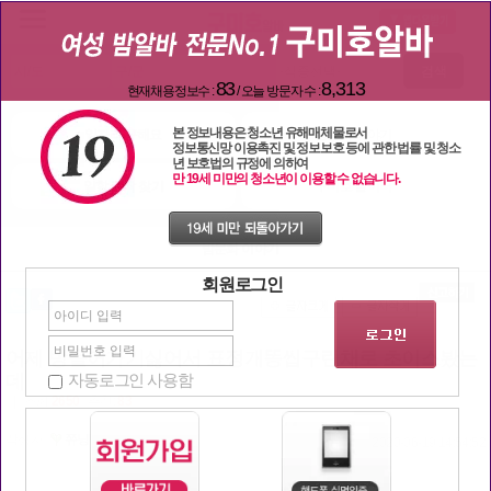
검색
83
8,313
현재채용정보수 :
/ 오늘 방문자 수 :
본 정보내용은 청소년 유해매체물로서
일자리 구해요
밤문화 이야기
정보통신망 이용촉진 및 정보보호 등에 관한 법률 및 청소
년 보호법의 규정에 의하여
만 19세 미만의 청소년이 이용할 수 없습니다.
일할 단짝 찾기
구미호 놀이터
밤문화 이야기
회원로그인
어제 방들어가기싫어서 표정개똥씹구린채로 초이스봤는
자동로그인 사용함
데
| 조회
2650
추천:
83
작성자
쮸닝
2020-06-19 14:54:52