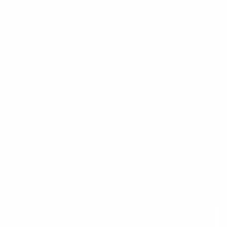
PC버전
로그인
이용약관
|
개인정보취급방침
|
고객센터
구미호알바
사업자정보 상세보기
펀앤펀
| 대표:김도희
대구 서구 국채보상로243 3층
사업자번호:
514-26-48648
통신판매업 : 제2019-대구서구-0022호
직업정보제공사업 :J1401120140003
우리은행 :1566-5481-000 김도희(펀앤펀)
카카오톡:9albacom | 대표번호:
1566-5481
카카오톡 문의하기