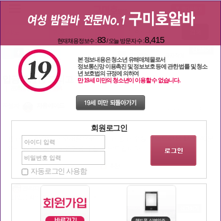
질문과답변
검색
83
8,415
현재채용정보수 :
/ 오늘 방문자 수 :
본 정보내용은 청소년 유해매체물로서
정보통신망 이용촉진 및 정보보호 등에 관한 법률 및 청소
년 보호법의 규정에 의하여
입금확인좀 그리고 광고수정좀 부탁드려요
만 19세 미만의 청소년이 이용할 수 없습니다.
| 조회
2096
추천:
114
작성자
자몽에이드
2022-05-09 08:19:33
회원로그인
광고입금했습니다 오재훈으로 그리고 광고 수정 부탁드려요 1시간40분
완티 12만원으로 바꼈어요 수정 부탁드립니다
자동로그인 사용함
관리자
[1] 입금 확인 되었습니다. 감사합니다.
2022-05-09