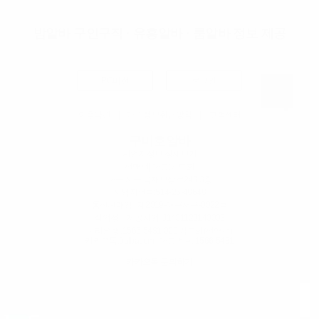
밤알바 구인구직 · 유흥알바 · 룸알바 정보 제공
PC버전
로그인
이용약관
|
개인정보취급방침
|
고객센터
구미호알바
사업자정보 상세보기
펀앤펀
| 대표:김도희
대구 서구 국채보상로243 3층
사업자번호:
514-26-48648
통신판매업 : 제2019-대구서구-0022호
직업정보제공사업 :J1401120140003
우리은행 :1566-5481-000 김도희(펀앤펀)
카카오톡:9albacom | 대표번호:
1566-5481
카카오톡 문의하기