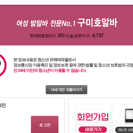
83
4,737
현재채용정보수 :
/ 오늘 방문자 수 :
본 정보내용은 청소년 유해매체물로서
정보통신망 이용촉진 및 정보보호 등에 관한 법률 및 청소년 보호법의 규
,
주점알바
,
밤알바
,
광주알바
,
대구알바
,
여성알바
,
강남알바
,
용인알바
,
유흥알바
,83,1,1
만 19세 미만의 청소년이 이용할 수 없습니다.
그인
여의도 미인(zook911)