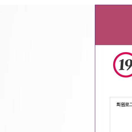
부산알바
,
서울알바
,
대전알바
,
인천알바
자동로그인
회원로
회원가입
|
아이디
/
패스워드 찾기