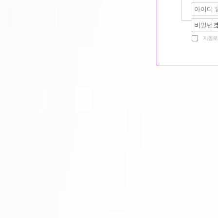
같이일할단짝찾기
자동로
밤문화 이야기
구미호 놀이터
회원랭킹
공지사항
질문과답변
구미호알바 홍보활동...