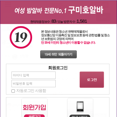
질문과답변
검색
83
1,581
현재채용정보수 :
/ 오늘 방문자 수 :
본 정보내용은 청소년 유해매체물로서
정보통신망 이용촉진 및 정보보호 등에 관한 법률 및 청소
년 보호법의 규정에 의하여
광고글문의
만 19세 미만의 청소년이 이용할 수 없습니다.
| 조회
2202
추천:
159
작성자
신림탑
2021-10-29 11:27:56
회원로그인
지금 광고 2개랑 점프남은거 전부 다른아이디로 옮겨주세요
bebe8500 박현준으로 가입되어있는데 여기로 옮겨주심 감사하겠습니
다
자동로그인 사용함
관리자
[1] 해당 아이디로 광고를 옮겨 드렸습니다.
2021-10-29