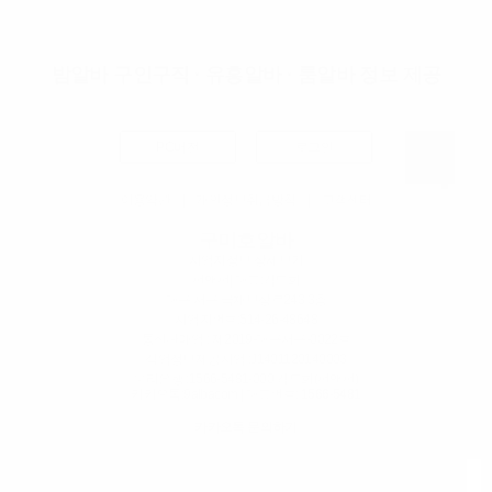
밤알바 구인구직 · 유흥알바 · 룸알바 정보 제공
PC버전
로그인
이용약관
|
개인정보취급방침
|
고객센터
구미호알바
사업자정보 상세보기
펀앤펀
| 대표:김도희
대구 서구 국채보상로243 3층
사업자번호:
514-26-48648
통신판매업 : 제2019-대구서구-0022호
직업정보제공사업 :J1401120140003
우리은행 :1566-5481-000 김도희(펀앤펀)
카카오톡:9albacom | 대표번호:
1566-5481
카카오톡 문의하기