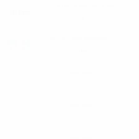
☆강원도1등가게☆강릉☆초보가능○술NO
강원- 강릉시
60,000원
엔젤
원주최고페이 제휴업소많음(남 웨이터도구...
강원- 원주시
60,000원
채용광고 등록하기
채용광고 등록하기
채용광고 등록하기