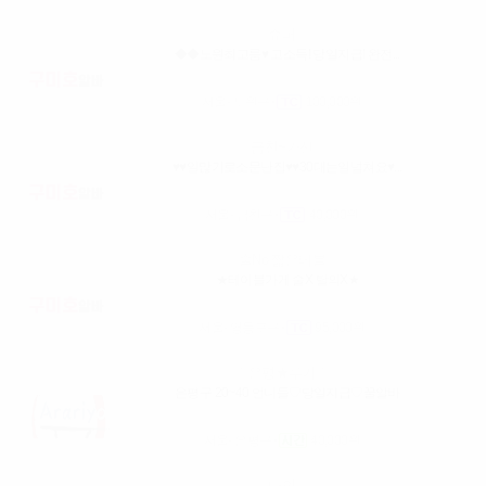
슈퍼
◆◆노원최고룸♥ 고소득! 당일지급! 완전...
서울- 노원구
100,000원
금천~가산
♥♥일많기로소문난집♥♥30대는일넘쳐요♥...
서울- 금천구
40,000원
술No 짧은테블
★테이블가게 술X 탈의X★
서울- 영등포구
95,000원
♡은평★루키♡
은평구 20~40 언니들♡당일지급♡꿀알바
서울- 은평구
40,000원
다인