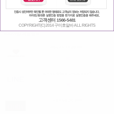
채용광고 등록하기
엔젤
원주최고페이 제휴업소많음(남 웨이터
도구함)
고객센터 1566-5481
강원 - 원주시
60,000원
COPYRIGHT(C) 2014 구미호알바 ALL RIGHTS
프리미엄 채용정보
광고안내
남도답사1번지
편한곳에서 서로윈윈해요~!
전남- 강진군
130,000원
라인
라인 에서 함께하실 공주님들 모셔요^^
서울- 광진구
35,000원
대발이
노원 직영룸 1TC 95000
서울- 노원구
95,000원