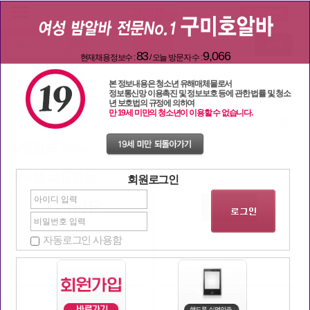
검색
83
9,066
현재채용정보수 :
/ 오늘 방문자 수 :
본 정보내용은 청소년 유해매체물로서
정보통신망 이용촉진 및 정보보호 등에 관한 법률 및 청소
년 보호법의 규정에 의하여
만 19세 미만의 청소년이 이용할 수 없습니다.
파워링크
광고안내
배너형 채용정보
회원로그인
광고안내
라인
대발이
자동로그인 사용함
라인 에서 함께하실 공주님들 모셔요^^
노원 직영룸 1TC 95000
서울 - 광진구
35,000원
서울 - 노원구
95,000원