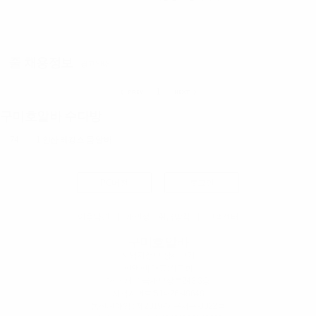
줄 채용정보
광고안내
1
구미호알바 수다방
74
1 인샵 레깅스 룸 알바
PC버전
로그인
이용약관
|
개인정보취급방침
|
고객센터
구미호알바
사업자정보 상세보기
펀앤펀
| 대표:김도희
대구 서구 국채보상로243 3층
사업자번호:
514-26-48648
통신판매업 : 제2019-대구서구-0022호