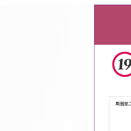
주점알바
,
인천알바
,
서울알바
,
여성알바
자동로그인
회원로
회원가입
|
아이디
/
패스워드 찾기