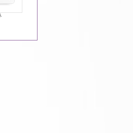
.
어제 :
8,937
오늘 :
6,201