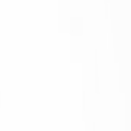
슈퍼
-
슈퍼모델
서울 노원구
◆◆노원최고룸♥ 고소득! 당일...
]
100,000원
룸살롱[클럽]
다인
-
다인
강원 강릉시
☆강원도1등가게☆강릉☆초보가...
점
60,000원
룸살롱[클럽]