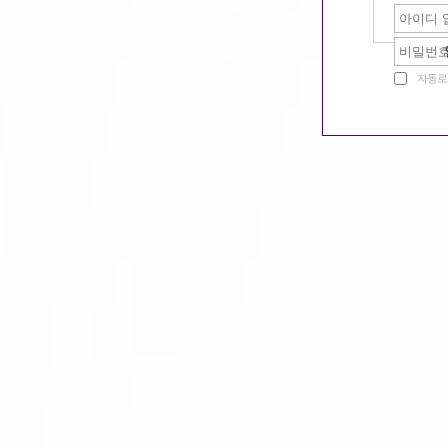
자동로
라인
서울 광진구-유정
라인 에서 함께하실 공주님들 ...
35,000원
노래주점