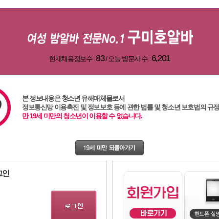
83
6,201
현재채용정보수 :
/ 오늘 방문자 수 :
본 정보내용은 청소년 유해매체물로서
정보통신망 이용촉진 및 정보보호 등에 관한 법률 및 청소년 보호법의 규
,
대전알바
,
유흥알바
,
강남알바
,
밤알바
,
대구알바
,
부산알바
,
광주알바
,
용인알바
,83,1,1
만 19세 미만의 청소년이 이용할 수 없습니다.
그인