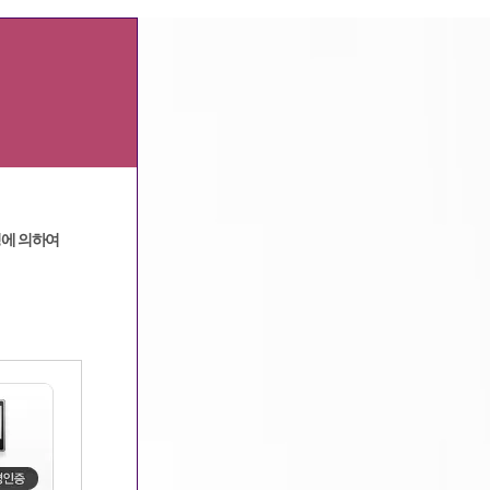
광고문의
|
고객센터
정에 의하여
쇼핑몰 구매대행 아르바...
구미호알바 직업안정법 ...
채용공고를 가장한 보이...
고용노동부 임급체불 사...