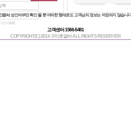
인증시 성인여부만 확인 될 뿐 어떠한 형태로도 고객님의 정보는 저장되지 않습니다
그인 사용함
고객센터 1566-5481
COPYRIGHT(C) 2014 구미호알바 ALL RIGHTS RESERVER
대발이
엔젤
서울 노원구-글로리아
강원 원주시-샴푸
노원 직영룸 1TC 95000
원주최고페이 제휴업소많음(남...
95,000원
60,000원
룸살롱[클럽]
노래주점