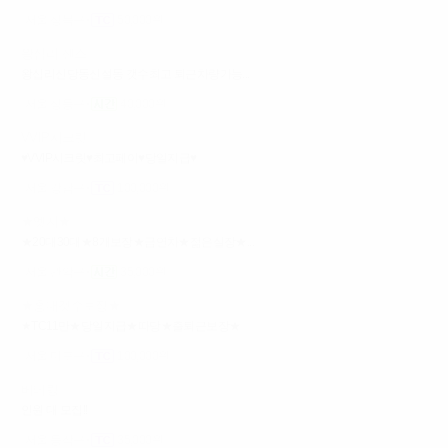
서울 성북구
50,000원
왕십리 센스
왕십리신당동신설동 갯수최고 퇴근차량가능...
서울 성동구
40,000원
VVIP시크릿
♥VVIP시크릿♥최고페이♥당일지급♥
서울 강남구
100,000원
★엣지★
★20대30대★8개보장★금연차★젊은실장★...
서울 관악구
35,000원
★홍대갯수보장★
★TC11만★당일지급★따당★출퇴근보장★
서울 마포구
100,000원
베테랑
인원 대 모집!!
서울 동작구
35,000원