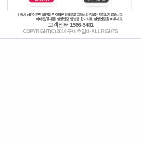
남도답사1번지
편한곳에서 서로윈윈해요~!
고객센터 1566-5481
전남 강진군
130,000원
COPYRIGHT(C) 2014 구미호알바 ALL RIGHTS
라인
라인 에서 함께하실 공주님들 모셔요^^
서울 광진구
35,000원
이정재대표
돈벌고싶은 언니들 보세요
서울 중구
120,000원
대발이
노원 직영룸 1TC 95000
서울 노원구
95,000원
슈퍼
◆◆노원최고룸♥ 고소득! 당일지급! 완전...
서울 노원구
100,000원
금천~가산