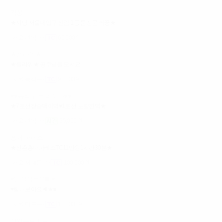
짝꿍
★사당 서울대입구 신림 1등 룸전문 짝꿍★
서울 관악구
60,000원
★플라워★
★플라워★ 공주님들 모셔요
서울 동작구
90,000원
♥♥동작구 뉴 페이스♥♥
★7호선장승백이역♥1호선 노량진역★
서울 관악구
35,000원
홍대 파레스
★신촌홍대파레스TC11만원1시간30분★
서울 서대문구
100,000원
♥일잘잡는오빠♥
♥힘내보아요◀★■
서울 마포구
110,000원
장안동토마토