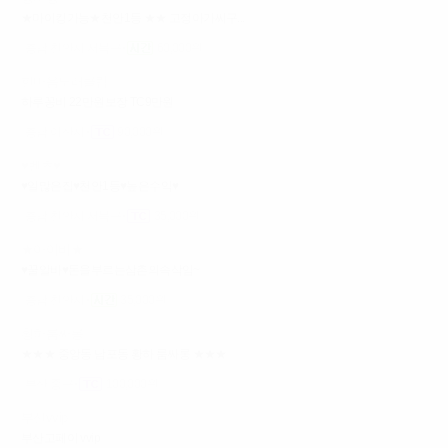
★마이킹가능★천안1등 ★★ 고정아가씨구...
충남 천안시 서북구
60,000원
한마음노래클럽
하루꽁비 22만원보장 TC9만원
충남 아산시
90,000원
♥벤츠♥
♥일많은집♥천안1등♥높은수익♥
충남 천안시 서북구
35,000원
★아이비★
♥꿀알바♥돈을부르는삼촌의속삭임~
충남 천안시
35,000원
황하룸싸롱
★★★ 중앙동 남포동 황하 룸싸롱 ★★★
부산 중구
100,000원
부산vvip
부산고페이 vvip