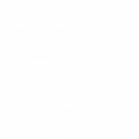
■술한잔안먹구 빠른타임으로 돈버시는가게...
제주 제주시
60,000원
♥탑클래쓰♥
♥업계1등♥술X♥갯수보장♥초보환영♥최고...
충북 청주시
60,000원
룸 연예인
강원도 정선 사북 정통룸!!!대박!!!
강원 정선군
100,000원
백야
유흥업소서비스
강원 인제군
40,000원
다인
☆강원도1등가게☆강릉☆초보가능○술NO
강원 강릉시
60,000원
엔젤
원주최고페이 제휴업소많음(남 웨이터도구...