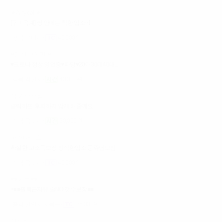
★Anycall★
[구미옥계] 찡 안떼는 착한 업소~!
경북 구미시
40,000원
♥김천 TC4만 ♥
♥코로나 정상 영업중♥따당♥20대30대40대...
경북 김천시
40,000원
샵 가요주점
클릭하면 후회하지 않게 해줄께요
전남 목포시
30,000원
파라다이스
확실한 고소득보장 정직한업소 공쥬님모심
전남 목포시
40,000원
♥♥커플♥♥
>■■출퇴근자유 술NO 갯수보장■■
충남 천안시 서북구
35,000원
장사장