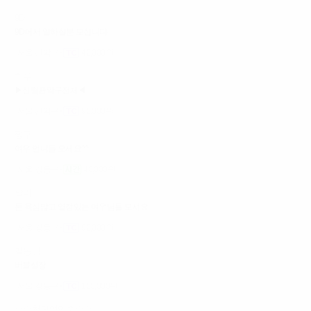
9D
9D에서 일하실분 모십니다
서울 관악구
40,000원
하루
▶신림관악구전체◀
서울 관악구
90,000원
짱구
여우 언니들 오세요^^
서울 강동구
40,000원
발리
돈 욕심많고 열정있는 여우님들 모셔요
서울 강동구
90,000원
길동님
버블실장
서울 강동구
100,000원
☆☆청담영업중☆☆