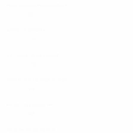
♥♥일많기로소문난집♥♥30대는일넘쳐요♥...
서울 금천구
40,000원
술No 짧은테블
★테이블가게 술X 탈의X★
서울 영등포구
95,000원
여의도~영등포
3~5T이상 당일지급 연중무휴영업!!!!
서울 영등포구
100,000원
♡은평★루키♡
은평구 20~40 언니들♡당일지급♡꿀알바
서울 은평구
40,000원
응암루비
♥♥♥ 은평구 20대 30대 전문 ♥♥♥
서울 은평구
45,000원
카니발 입니다
20이상 이쁜공주님들 모집합니다