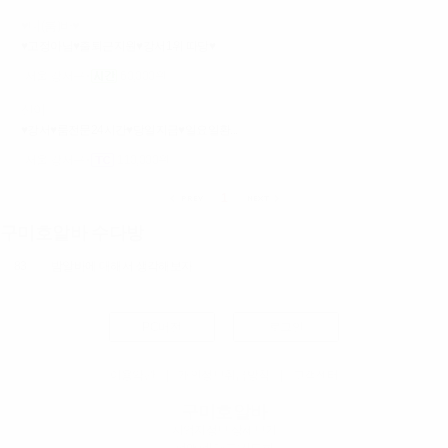
♥디(룸)바♥
♥고정아님♥출퇴근지원♥강서1위 따당♥
서울 강서구
60,000원
산이
♥강서♥룸전문24시간♥당일지금♥일요일환...
서울 강서구
110,000원
1
구미호알바 수다방
83
밤알바에 대해서 생각해보자
PC버전
로그인
이용약관
|
개인정보취급방침
|
고객센터
구미호알바
사업자정보 상세보기