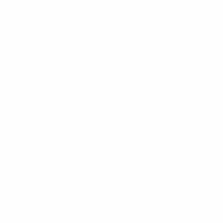
관우실장
바다가 있는 청정도시 목포 환영합니다
전남 목포시
40,000원
★청주짱★
★주야간 급구 갯수보장★
경기 수원시 팔달구
40,000원
이벤트
★★★★★ 청주1등 노래보조 구함 ★★★...
충북 청주시
40,000원
신대표
전국팔도 누구나 오세요~ 보장6개
제주 제주시
110,000원
서귀포밤바다
숙소제공최고대구
제주 서귀포시
35,000원
★더 클 럽★