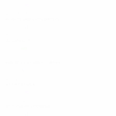
경기 광명시
120,000원
♥♥구로디지털♥♥
♥♥시급4만인상♥QR코드안찍음♥♥8개보장
서울 구로구
60,000원
흑기사
초보 알바 복장자유
광주 서구
40,000원
프리미엄
♥요즘 핫한곳 쉬는시간없음~ㅂ ㅣ제휴★★...
광주 북구
60,000원
★육구★
★전주육구갯수보장★
전북 전주시
100,000원
신세계 노래클럽
전주 TC4만원 오다비X 일제일많음
전북 완주군
40,000원