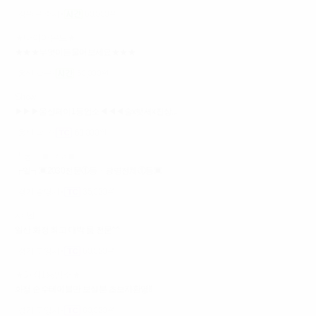
강원 원주시
60,000원
★다이아몬드★
★★★무엇이든물어보세요★★★
울산 남구
60,000원
Show
▶▶▶울산페이1등업소◀◀◀술x텃세x진상...
울산 남구
60,000원
┗등┛▣코코▣
┏일┓▣2030전문①등ㆍ광명전체①등▣
경기 광명시
35,000원
샤 넬
일산 화정 최고 대박 룸 전문^^
경기 고양시
60,000원
★화정1등업소★
화정 순수테이블만 보실분 초보자환영!!
경기 고양시
80,000원