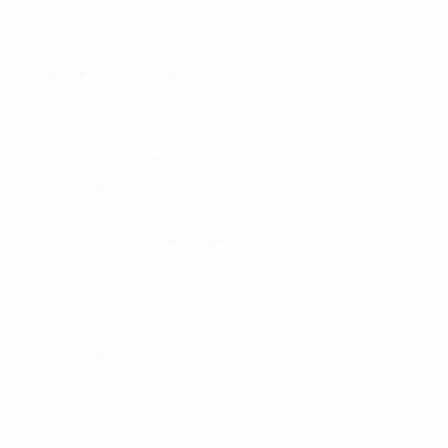
서울 도봉구
100,000원
◆최고페이◆
■노원●창동■퇴근차량♡시간알바♡갯수보...
서울 노원구
40,000원
●구로x오류●
●구로 개봉 오류●최고대우●
서울 구로구
35,000원
☆스캔들☆
♥ 초이스약한거래처 50곳이상♥지역1등♥
서울 동작구
70,000원
☆최고로대우해드립니다☆
클릭한방에 최고의인연!!
서울 구로구
40,000원
더원
최고로 모십니다 출근지원
서울 광진구
35,000원