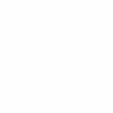
부산 부산진구
60,000원
Bravo
★코로나도 끄떡없다 당일지급 갯수보장 Br...
부산 수영구
100,000원
에르메스
★★절대로제글읽지마세요분명말했음★★
부산 북구
35,000원
세븐노래바
강서구 양천구 최고상권! 777세븐노래바777
서울 강서구
60,000원
짱이뻐
★★24시간! 낮!! 언니들 여기보세요★★
서울 강서구
35,000원
♥만족도1위♥
↘♥코로나시국에도 갯수보장합니다♥↙
서울 강서구
35,000원