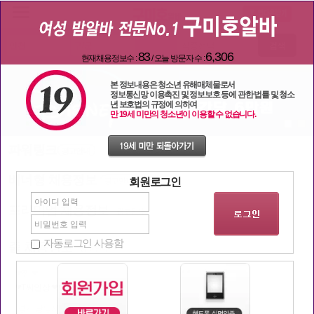
검색
83
6,306
현재채용정보수 :
/ 오늘 방문자 수 :
본 정보내용은 청소년 유해매체물로서
정보통신망 이용촉진 및 정보보호 등에 관한 법률 및 청소
년 보호법의 규정에 의하여
만 19세 미만의 청소년이 이용할 수 없습니다.
파워링크
광고안내
배너형 채용정보
회원로그인
광고안내
프리미엄 채용정보
광고안내
자동로그인 사용함
줄 채용정보
광고안내
❤찐❤
❤T씨인상 ❤이국주포따ϰ...
경기 광명시
130,000원