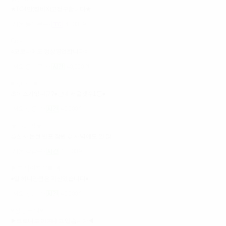
★TC4만(찡비X)고정구합니다★
서울 동대문구
40,000원
Cola
○코로나에도 정상영업합니다○
서울 동대문구
40,000원
■옥타곤■
초이스가없다규?●근데 서울갯수1등●
서울 성동구
40,000원
★스타일★
♤신사 논현 반포 잠원 ♤ 새벽에도 일 많...
서울 강남구
40,000원
▶부지런한오빠◀
●일 하나만큼은 자신있습니다●
서울 강남구
40,000원
♥창동노원♥
▶코로나도 이겨내고 있습니다◀